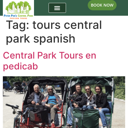
BOOK NOW
Tag:
tours central
park spanish
Central Park Tours en
pedicab